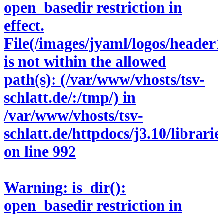
open_basedir restriction in
effect.
File(/images/jyaml/logos/header
is not within the allowed
path(s): (/var/www/vhosts/tsv-
schlatt.de/:/tmp/) in
/var/www/vhosts/tsv-
schlatt.de/httpdocs/j3.10/libra
on line
992
Warning
: is_dir():
open_basedir restriction in