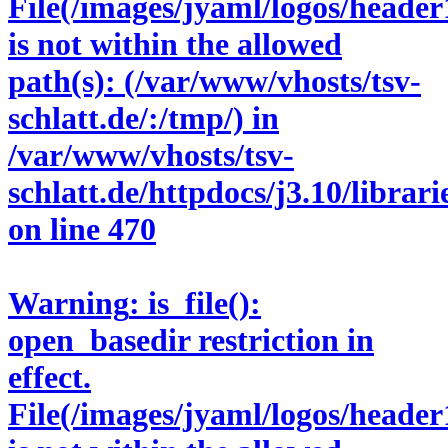
File(/images/jyaml/logos/header
is not within the allowed
path(s): (/var/www/vhosts/tsv-
schlatt.de/:/tmp/) in
/var/www/vhosts/tsv-
schlatt.de/httpdocs/j3.10/libra
on line
470
Warning
: is_file():
open_basedir restriction in
effect.
File(/images/jyaml/logos/header