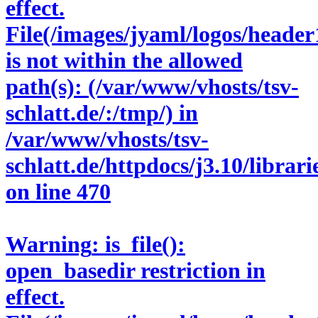
effect.
File(/images/jyaml/logos/header
is not within the allowed
path(s): (/var/www/vhosts/tsv-
schlatt.de/:/tmp/) in
/var/www/vhosts/tsv-
schlatt.de/httpdocs/j3.10/libra
on line
470
Warning
: is_file():
open_basedir restriction in
effect.