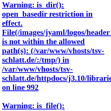
Warning
: is_dir():
open_basedir restriction in
effect.
File(/images/jyaml/logos/header
is not within the allowed
path(s): (/var/www/vhosts/tsv-
schlatt.de/:/tmp/) in
/var/www/vhosts/tsv-
schlatt.de/httpdocs/j3.10/libra
on line
992
Warning
: is_file():