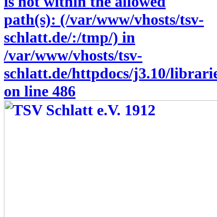
is not within the allowed
path(s): (/var/www/vhosts/tsv-
schlatt.de/:/tmp/) in
/var/www/vhosts/tsv-
schlatt.de/httpdocs/j3.10/libra
on line
486