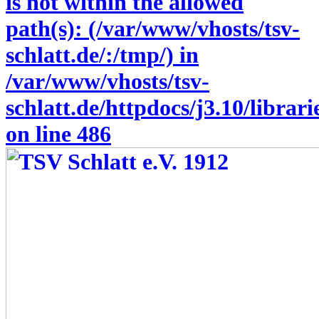
is not within the allowed
path(s): (/var/www/vhosts/tsv-
schlatt.de/:/tmp/) in
/var/www/vhosts/tsv-
schlatt.de/httpdocs/j3.10/libra
on line
486