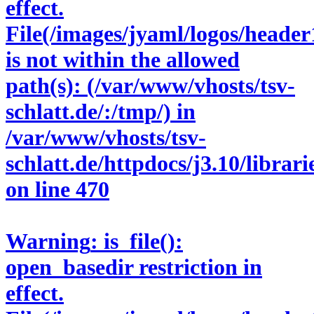
effect.
File(/images/jyaml/logos/header
is not within the allowed
path(s): (/var/www/vhosts/tsv-
schlatt.de/:/tmp/) in
/var/www/vhosts/tsv-
schlatt.de/httpdocs/j3.10/libra
on line
470
Warning
: is_file():
open_basedir restriction in
effect.