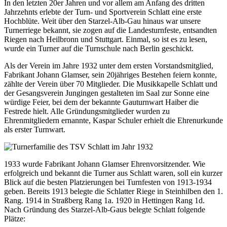
In den letzten 20er Jahren und vor allem am Anfang des dritten
Jahrzehnts erlebte der Turn- und Sportverein Schlatt eine erste
Hochblüte. Weit über den Starzel-Alb-Gau hinaus war unsere
Turnerriege bekannt, sie zogen auf die Landesturnfeste, entsandten
Riegen nach Heilbronn und Stuttgart. Einmal, so ist es zu lesen,
wurde ein Turner auf die Turnschule nach Berlin geschickt.
Als der Verein im Jahre 1932 unter dem ersten Vorstandsmitglied,
Fabrikant Johann Glamser, sein 20jähriges Bestehen feiern konnte,
zählte der Verein über 70 Mitglieder. Die Musikkapelle Schlatt und
der Gesangsverein Jungingen gestalteten im Saal zur Sonne eine
würdige Feier, bei dem der bekannte Gauturnwart Haiber die
Festrede hielt. Alle Gründungsmitglieder wurden zu
Ehrenmitgliedern ernannte, Kaspar Schuler erhielt die Ehrenurkunde
als erster Turnwart.
1933 wurde Fabrikant Johann Glamser Ehrenvorsitzender. Wie
erfolgreich und bekannt die Turner aus Schlatt waren, soll ein kurzer
Blick auf die besten Platzierungen bei Turnfesten von 1913-1934
geben. Bereits 1913 belegte die Schlatter Riege in Steinhilben den 1.
Rang. 1914 in Straßberg Rang 1a. 1920 in Hettingen Rang 1d.
Nach Gründung des Starzel-Alb-Gaus belegte Schlatt folgende
Plätze: