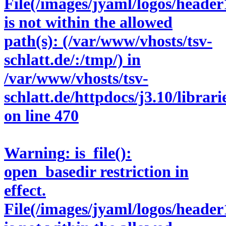
File(/images/jyaml/logos/header
is not within the allowed
path(s): (/var/www/vhosts/tsv-
schlatt.de/:/tmp/) in
/var/www/vhosts/tsv-
schlatt.de/httpdocs/j3.10/libra
on line
470
Warning
: is_file():
open_basedir restriction in
effect.
File(/images/jyaml/logos/header