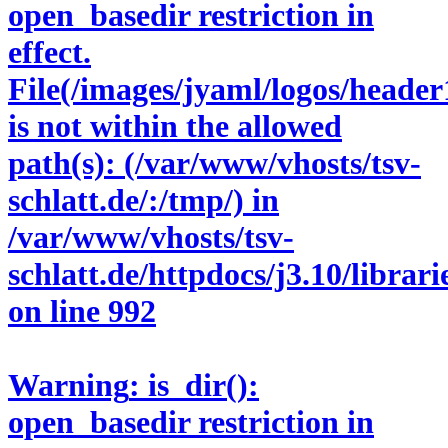
open_basedir restriction in
effect.
File(/images/jyaml/logos/header
is not within the allowed
path(s): (/var/www/vhosts/tsv-
schlatt.de/:/tmp/) in
/var/www/vhosts/tsv-
schlatt.de/httpdocs/j3.10/libra
on line
992
Warning
: is_dir():
open_basedir restriction in