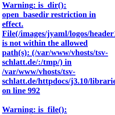
Warning
: is_dir():
open_basedir restriction in
effect.
File(/images/jyaml/logos/header
is not within the allowed
path(s): (/var/www/vhosts/tsv-
schlatt.de/:/tmp/) in
/var/www/vhosts/tsv-
schlatt.de/httpdocs/j3.10/libra
on line
992
Warning
: is_file():