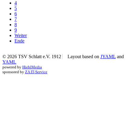
4
5
6
7
8
9
Weiter
Ende
© 2026 TSV Schlatt e.V. 1912
Layout based on
JYAML
and
YAML
powered by
HieblMedia
sponsored by
ZA IT-Service