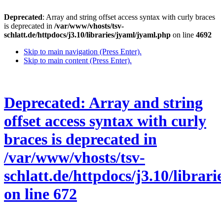
Deprecated
: Array and string offset access syntax with curly braces
is deprecated in
/var/www/vhosts/tsv-
schlatt.de/httpdocs/j3.10/libraries/jyaml/jyaml.php
on line
4692
Skip to main navigation (Press Enter).
Skip to main content (Press Enter).
Deprecated
: Array and string
offset access syntax with curly
braces is deprecated in
/var/www/vhosts/tsv-
schlatt.de/httpdocs/j3.10/libra
on line
672