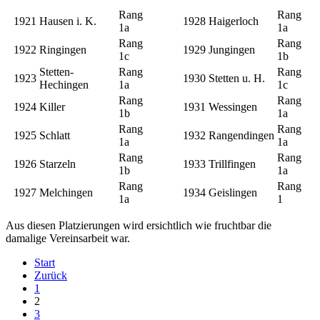
Rang
Rang
1921
Hausen i. K.
1928
Haigerloch
1a
1a
Rang
Rang
1922
Ringingen
1929
Jungingen
1c
1b
Stetten-
Rang
Rang
1923
1930
Stetten u. H.
Hechingen
1a
1c
Rang
Rang
1924
Killer
1931
Wessingen
1b
1a
Rang
Rang
1925
Schlatt
1932
Rangendingen
1a
1a
Rang
Rang
1926
Starzeln
1933
Trillfingen
1b
1a
Rang
Rang
1927
Melchingen
1934
Geislingen
1a
1
Aus diesen Platzierungen wird ersichtlich wie fruchtbar die
damalige Vereinsarbeit war.
Start
Zurück
1
2
3